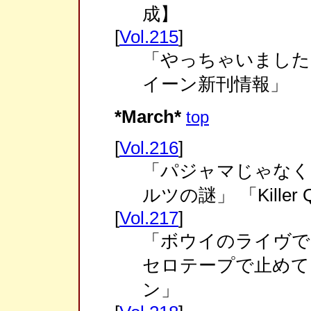
成】
[
Vol.215
]
「やっちゃいました
イーン新刊情報」
*March*
top
[
Vol.216
]
「パジャマじゃなく
ルツの謎」 「Killer
[
Vol.217
]
「ボウイのライヴでUnd
セロテープで止めて
ン」