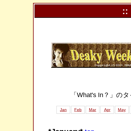
::
「What's In？
Jan
Feb
Mar
Apr
May