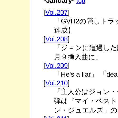
*January*
top
[
Vol.207
]
「GVH2の隠しトラッ
達成】
[
Vol.208
]
「ジョンに遭遇した
月９挿入曲に」
[
Vol.209
]
「He's a liar」 「
[
Vol.210
]
「主人公はジョン・
弾は『マイ・ベスト
ン・ジュエルズ」の