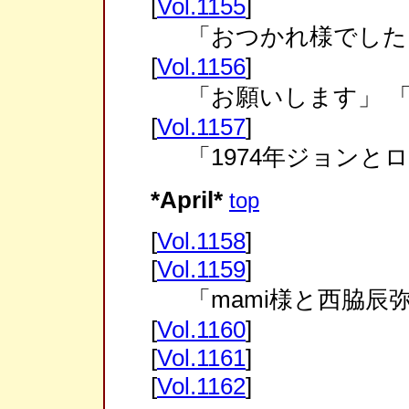
[
Vol.1155
]
「おつかれ様でした
[
Vol.1156
]
「お願いします」 
[
Vol.1157
]
「1974年ジョン
*April*
top
[
Vol.1158
]
[
Vol.1159
]
「mami様と西脇
[
Vol.1160
]
[
Vol.1161
]
[
Vol.1162
]