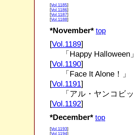
[
Vol.1185
]
[
Vol.1186
]
[
Vol.1187
]
[
Vol.1188
]
*November*
top
[
Vol.1189
]
「Happy Halloween
[
Vol.1190
]
「Face It Alone！」
[
Vol.1191
]
「アル・ヤンコビッ
[
Vol.1192
]
*December*
top
[
Vol.1193
]
[
Vol.1194
]