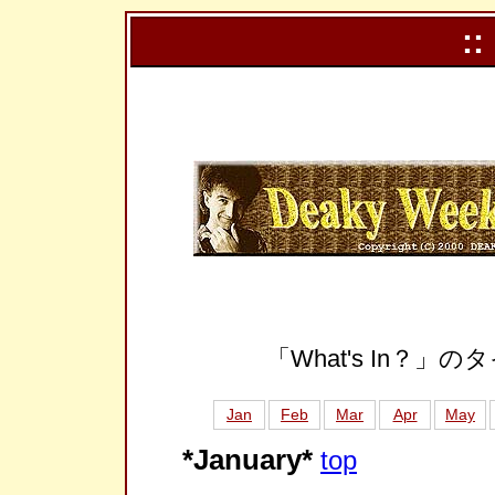
::
「What's In？
Jan
Feb
Mar
Apr
May
*January*
top