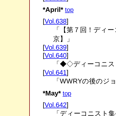
*April*
top
[
Vol.638
]
「【第７回！ディー
京】」
[
Vol.639
]
[
Vol.640
]
「◆◇ディーコニス
[
Vol.641
]
「WWRYの後のジ
*May*
top
[
Vol.642
]
「ディーコニスト集