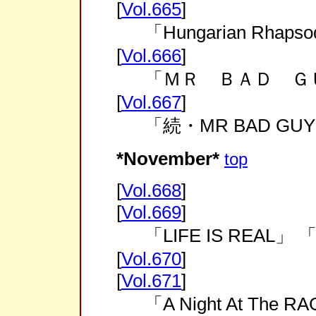
[
Vol.665
]
「Hungarian Rhaps
[
Vol.666
]
「ＭＲ ＢＡＤ Ｇ
[
Vol.667
]
「続・MR BAD GU
*November*
top
[
Vol.668
]
[
Vol.669
]
「LIFE IS RE
[
Vol.670
]
[
Vol.671
]
「A Night At The R