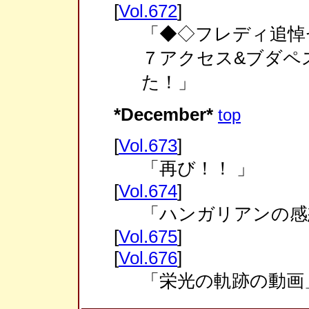
[
Vol.672
]
「◆◇フレディ追悼
７アクセス&ブダペ
た！」
*December*
top
[
Vol.673
]
「再び！！ 」
[
Vol.674
]
「ハンガリアンの感
[
Vol.675
]
[
Vol.676
]
「栄光の軌跡の動画