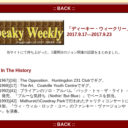
:: BACK ::
「ディーキー・ウィークリー」Vo
2017.9.17---2017.9.23
当サイトにて持ち上がった、1週間分のジョン関連の話題をまとめました。
In The History
(1967)[16] : The Opposition、Huntingdon 231 Clubでギグ。
1968)[17] : The Art、Coalville Youth Centreでギグ。
1(1992)[41] : ブライアンのソロ・アルバム「バック・トゥ・ザ・ライト
発売。『ブルーな気持ち（Nothin' But Blue）』でベースを担当。
8(1993)[42] : MidhurstのCowdray Parkで行われたチャリティコンサ
参加。『ウィ・ウィル・ロック・ユー』のファンキー・ヴァージョンや
ー』を演奏。
:: BACK ::