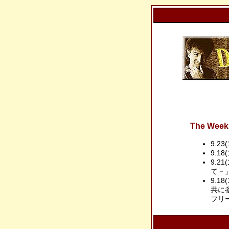
The Week 
9.23
9.18(
9.2
て－」
9.1
共に
フリ