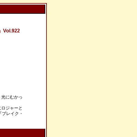
l.922
 －光にむかっ
ートにロジャーと
『ブレイク・