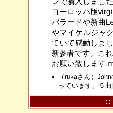
ンで購入しまし
ヨーロッパ版virgi
バラードや新曲Let me 
やマイケルジャ
ていて感動しま
新参者です。こ
お願い致します.m(
（rukaさん）Johnの Y
っています。５曲
::