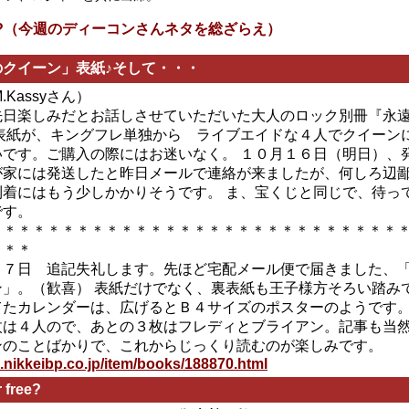
s In?（今週のディーコンさんネタを総ざらえ）
のクイーン」表紙♪そして・・・
M.Kassyさん）
先日楽しみだとお話しさせていただいた大人のロック別冊『永
 表紙が、キングフレ単独から ライブエイドな４人でクイーン
いです。ご購入の際にはお迷いなく。 １０月１６日（明日）、
が家には発送したと昨日メールで連絡が来ましたが、何しろ辺
到着にはもう少しかかりそうです。 ま、宝くじと同じで、待っ
です。
＊＊＊＊＊＊＊＊＊＊＊＊＊＊＊＊＊＊＊＊＊＊＊＊＊＊＊＊
＊＊＊
１７日 追記失礼します。先ほど宅配メール便で届きました、
ン」。（歓喜） 表紙だけでなく、裏表紙も王子様方そろい踏み
てたカレンダーは、広げるとＢ４サイズのポスターのようです
枚は４人ので、あとの３枚はフレディとブライアン。記事も当
ンのことばかりで、これからじっくり読むのが楽しみです。
c.nikkeibp.co.jp/item/books/188870.html
 free?