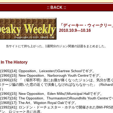
:: BACK ::
「ディーキー・ウィークリー」Vo
2010.10.9---10.16
当サイトにて持ち上がった、1週間分のジョン関連の話題をまとめました。
In The History
5(1965)[14]: Opposition、LeicesterのGartree Schoolでギグ。
4(1966)[15]: New Opposition、Narborough Youth Centreでギグ。
15(1966)[15]: 「（場所不明）急にお腹が痛くなったジョンは、気分が
ステージ脇の開いた窓の近くで演奏しなければならなかった」（Richard Y
り）
6(1966)[15]: New Opposition、Eden MillsのMunicipal Hallでギグ。
3(1967)[16]: The Opposition、ThurmastonのRoundhills Youth Centr
1(1968)[17]: The Art、Wigston Royal Oakでギグ。
14(1992)[41]: ロンドン・ドーチェスター・ホテルで開催されたBMI-P
アン、ロジャーと共に出席。