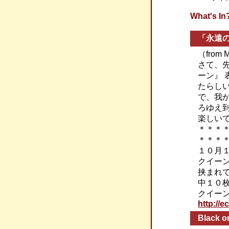
What'
「永遠
（from 
さて、
ーン』
たらし
で、我
ろゆえ
楽しい
＊＊＊
＊＊＊
１０月
クイー
挟まれ
中１０
クイー
http://e
Black or