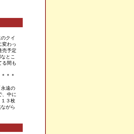
遠のクイ
に変わっ
発売予定
鄙なとこ
てる間も
＊＊＊＊
「永遠の
で、中に
。１３枚
然ながら