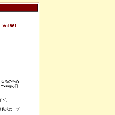
l.561
悪くなるのを恐
oungの日
eでギグ。
RS授賞式に、ブ