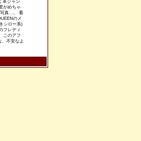
しく革ジャン
君がめちゃ
写真…。 看
UEENのメ
きシロー系)
のフレディ
 このアフ
な、不安なよ