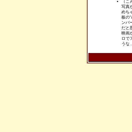
（こ
写真
めち
板の
ンバ
だと
映画
ロで
うな