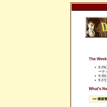
The Week 
9.2
ーテ
9.30
9.27
What's
>> 模様