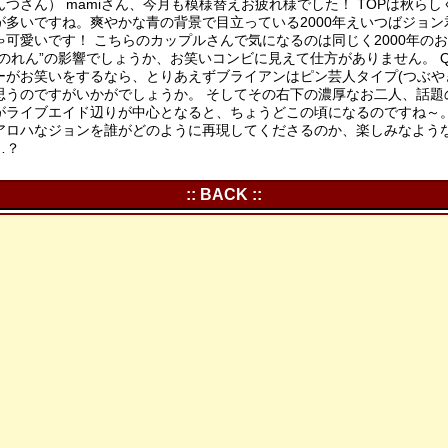
んつさん） mamiさん、今月も模様替えお疲れ様でした！ TOPは秋ら
が多いですね。爽やかな青の背景で目立っている2000年えいつばジョン
ゃ可愛いです！ こちらのカップルさんで気になるのは同じく2000年のお
“のれん”の影響でしょうか、お笑いコンビに見えて仕方がありません。 Q
ーがお笑いをするなら、とりあえずブライアンはピン芸人タイプ(つぶや
思うのですがいかがでしょうか。 そしてその右下の濃厚なお二人、話題
がライブエイド辺りが中心となると、ちょうどこの頃になるのですね～。
アロハなジョンを誰がどのように再現してくださるのか、楽しみなよう
…？
:: BACK ::