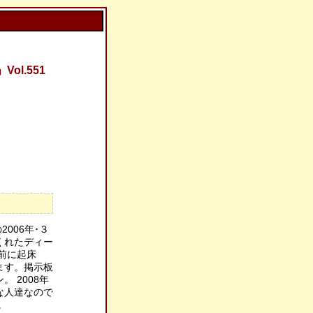
l.551
006年･３
くれたディー
前に起床
ます。掲示板
 2008年
な人達なので
。