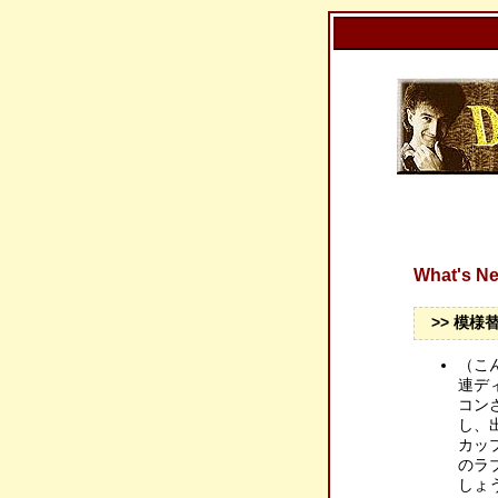
What's
>> 模様
（こ
連デ
コン
し、
カッ
のラ
しょ