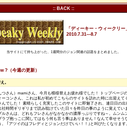
:: BACK ::
「ディーキー・ウィークリー」Vo
2010.7.31---8.7
当サイトにて持ち上がった、1週間分のジョン関連の話題をまとめました。
 New ?（今週の更新）
替え。
んつさん）mamiさん、今月も模様替えお疲れ様でした！ トップページの2
ィーコンさん、これは私が初めてこちらのサイトを訪れた時に出迎えて
さんでした！ 素晴らしく充実したこのサイトに即魅了され、連日日の出
出社時間ギリギリまで読み耽けていた日々を昨日の事のように覚えてい
プルさんは、どれもフレさんがなかなかの濃厚っぷりですね～。ムンムン。
ブラブ抱っこに関してはもう何も言う事はありません！なんて幸せそう
う。 ｢アツイのはフレディとジョンだけでいい！！｣と叫びたくなります