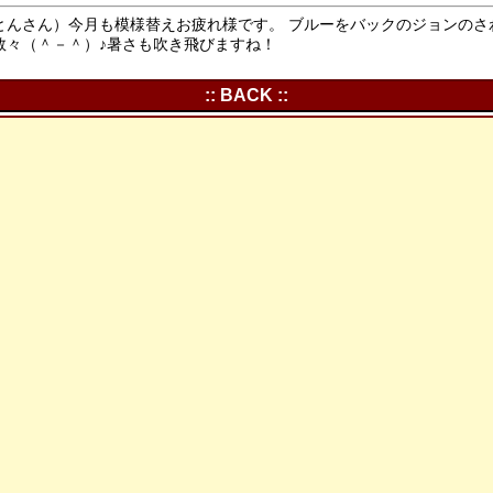
とんさん）今月も模様替えお疲れ様です。 ブルーをバックのジョンのさ
数々（＾－＾）♪暑さも吹き飛びますね！
:: BACK ::