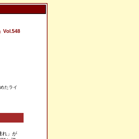
l.548
しめたライ
連れ」が