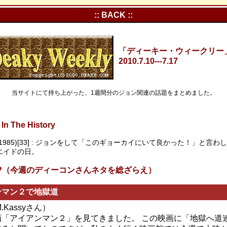
:: BACK ::
「ディーキー・ウィークリー」Vo
2010.7.10---7.17
当サイトにて持ち上がった、1週間分のジョン関連の話題をまとめました。
In The History
3(1985)[33] : ジョンをして「このギョーカイにいて良かった！」と言わ
エイドの日。
s In?（今週のディーコンさんネタを総ざらえ）
ンマン２で地獄道
M.Kassyさん）
画「アイアンマン２」を見てきました。 この映画に「地獄へ道