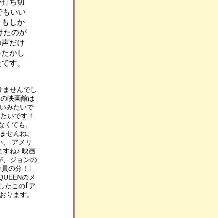
が打ち切
でもいい
、もしか
けたのが
の声だけ
ったかし
たです。
りませんでし
この映画館は
無いみたいで
みたいです！
なくても、
れませんね。
、 アメリ
すね♪ 映画
が、ジョンの
員の分！｣
UEENのメ
したこの｢ア
おります。