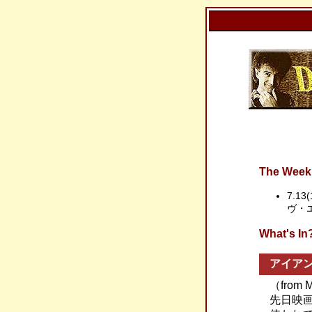
The Week 
7.1
ヴ・
What'
アイア
（from 
先日映