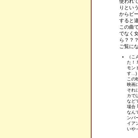
使われ
りという
からビ
すると
この曲
でなく
ら？？
ご覧に
（こ
た！
モン
す…
この
映画
それ
カで
など
場合
なん
ンバ
イア
いや