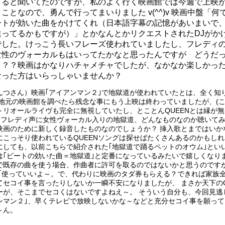
てると聞いてたのですが、私のよく行く映画館では今週で上映
ことなので、勇んで行ってまいりました v(^^)v 映画中盤「何
ートが効いた曲をかけてくれ（日本語字幕の記憶があいまいで
違ってるかもですが）」とかなんとかリクエストされたDJがか
でした。けっこう長いフレーズ使われていましたし、フレディ
女性のヴォーカルもはいってたかなと思ったんですが どうだ
？？？映画はかなりハチャメチャでしたが、なかなか楽しかっ
なった方はいらっしゃいませんか？
んつさん）映画｢アイアンマン２｣で地獄道が使われていたとは、全く知
 地元の映画館を調べたら残念な事にもう上映は終わっていましたが、(
トリオールライヴも完全に無視していたし、とことんQUEENとは縁が
) フレディ声に女性ヴォーカル入りの地獄道、どんなものなのか聴いて
映画のために新しく録音したものなのでしょうか？ 挿入歌とまではいか
にこっそり使われているQUEENソングは探せばたくさんあるのかもし
にしても、以前こちらで紹介された｢地獄道で踊るペットのオウム｣といい
は｢ビートの効いた曲＝地獄道｣と定番になっているみたいで嬉しくなりま
で既存の曲を使う場合、作曲者に許可を取るのではないかと思うのです
 ｢使っていいよ～。で、代わりに映画のタダ券もらえる？できれば家族全
てセコイ事を言ったりしないか一瞬不安になりましたが、 まさか天下のQ
ーが、そこまでセコくはないですよねえ～。 そういう自分も、今回見逃
ンマン２｣、早くテレビで放映しないかな～などと充分セコイ事を願って
～ん。