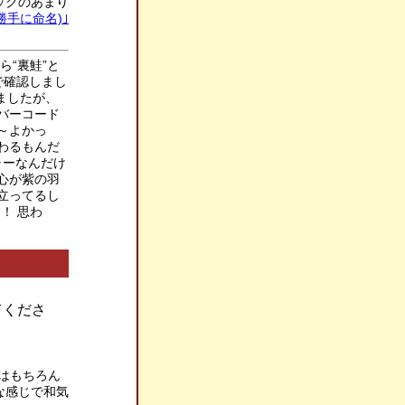
ックのあまり
勝手に命名)｣
ら“裏鮭”と
で確認しまし
てましたが、
バーコード
～よかっ
わるもんだ
ャーなんだけ
心が紫の羽
立ってるし
！ 思わ
てくださ
ラスはもちろん
な感じで和気