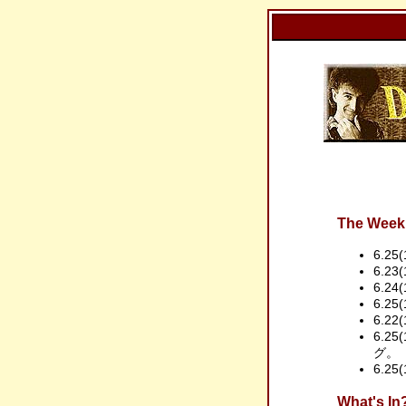
The Week 
6.25
6.23(
6.24(
6.25
6.22(
6.25
グ。
6.2
What'