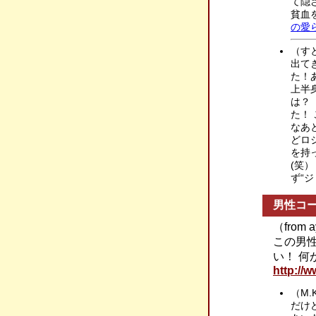
て隠
貧血
の愛
（す
出て
た！
上半
は？
た！
なあ
どロ
を持
(笑
ず“
男性コ
（from
この男
い！ 
http://
（M.
だけ