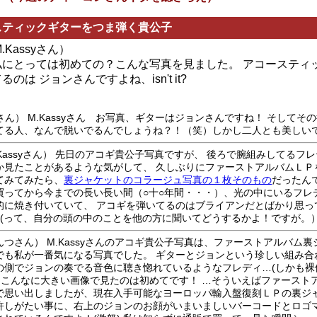
スティックギターをつま弾く貴公子
M.Kassyさん）
私にとっては初めての？こんな写真を見ました。 アコースティ
のは ジョンさんですよね、isn't it?
yさん） M.Kassyさん お写真、ギターはジョンさんですね！ そしてそ
てる人、なんで脱いでるんでしょうね？！（笑）しかし二人とも美しい
.Kassyさん） 先日のアコギ貴公子写真ですが、 後ろで腕組みしてるフ
か見たことがあるような気がして、 久しぶりにファーストアルバムＬＰ
てみてみたら、
裏ジャケットのコラージュ写真の１枚そのもの
だったんです
買ってから今までの長い長い間（○十○年間・・・）、光の中にいるフレ
的に焼き付いていて、 アコギを弾いてるのはブライアンだとばかり思っ
?(って、自分の頭の中のことを他の方に聞いてどうするかよ！ですが。
んつさん） M.Kassyさんのアコギ貴公子写真は、ファーストアルバム
でも私が一番気になる写真でした。 ギターとジョンという珍しい組み合
の側でジョンの奏でる音色に聴き惚れているようなフレディ…(しかも裸
。 こんなに大きい画像で見たのは初めてです！ …そういえばファースト
で思い出しましたが、現在入手可能なヨーロッパ輸入盤復刻ＬＰの裏ジャ
許しがたい事に、右上のジョンのお顔がいまいましいバーコードとロゴ