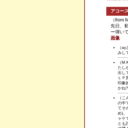
アコー
（from 
先日、
ー弾いてる
画像
（a
みし
（M
たし
出し
ＬＰ
印象
かね
（こ
の中
てそ
め)
ャケ
とも