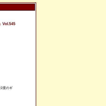
l.545
･午後2度のギ