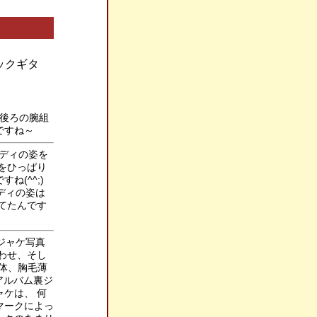
ックギタ
の後ろの腕組
ですね～
レディの姿を
をひっぱり
ね(^^;)
ディの姿は
てたんです
）
裏ジャケ写真
わせ、そし
体、胸毛薄
アルバム裏ジ
ケは、 何
マークによっ