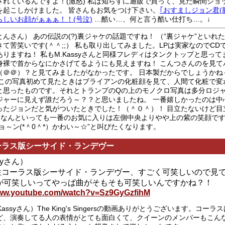
されているんですよ！(激怒) 私は知らずに通販で買って、見た瞬間ショ
を起こしかけました。 皆さんもお気をつけ下さい。
｢おすましジョン君(
らしいお顔がぁぁぁ！！(号泣)
…酷い…、何と言う酷い仕打ち…。↓
とんさん） あの伝説の(?)裏ジャケの話題ですね！ （“裏ジャケ”といれた
きて苦笑いです(＾＾;;） 私も取り出してみました。LPは実家なのでCD
ありますね！ 私もM.Kassyさんと同様フレディはタンクトップと思っ
身裸で首からなにかさげてるようにも見えますね！ こんつさんのを見て
（＠＠）？と見てみましたがなかったです。 日本製だからでしょうかね
 この写真初めて見たときはブライアンの化粧顔を見て、人間て化粧で変
と思ったものです。それとトランプのQの上のモノクロ写真は多分ロジ
ジャーに見えず誰だろう～？？と思いましたね。 一番嬉しかったのは中
ったジョンだと気がついたときでした！（＾０＾）！ 目立たないけど目
） なんといっても一番のお気に入りは左側中央よりやや上の紫の笑顔です
ジョ～ン(*＾0＾*）かわい～☆”と叫びたくなります。
ーラス版シーサイド・ランデヴー
 ayさん）
性コーラス版シーサイド・ランデヴー、すごく可笑しいので見
何が可笑しいってやっぱ曲がそもそも可笑しいんですかね？！
www.youtube.com/watch?v=Sz9GyGzfihM
Kassyさん）The King's Singersの動画ありがとうございます。コー
ど、演奏してる人の表情がとても面白くて、クイーンのメンバーもこん