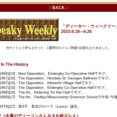
:: BACK ::
「ディーキー・ウィークリー」Vo
2010.6.19---6.26
当サイトにて持ち上がった、1週間分のジョン関連の話題をまとめました。
In The History
(1966)[14] : New Opposition、Endergby Co-Operative Hallでギグ。
1967)[15] : The Opposition、Hinckley St. Georges Ballroomでギグ。
1967)[15] : The Opposition、Kibworth Village Hallでギグ。
(1967)[15] : The Opposition、Endergby Co-Operative Hallでギグ。
1968)[16] : The Art、Kettering Tin Hat Clubでギグ。
(1969)[17] : The Art、OadbyのBeauchamp Grammar Schoolで午前
5(1979)[27] : 第3子、長女のローラ（Laura）誕生。
s In?（今週のディーコンさんネタを総ざらえ）