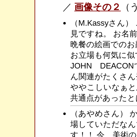
／
画像その２
（
（M.Kassyさん
見ですね。 お名
晩餐の絵画でのお
お立場も何気に似
JOHN DEAC
ん関連がたくさん
ややこしいなぁと
共通点があったと
（あやめさん） 
場していただなん
す！！ 今、美術