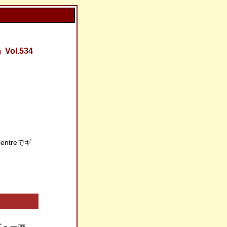
l.534
 Centreでギ