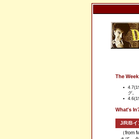
The Week 
4.7(1
グ。
4.6(1
What'
J/R/
（from 