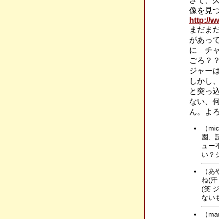
さて、
像を見
http://
まだま
があっ
に チャ
ごろ？
ジャー
しかし
と突っ
ない、何
ん。よ
（m
園、
ュー
い？
（あ
ね(
(笑
ない
（m