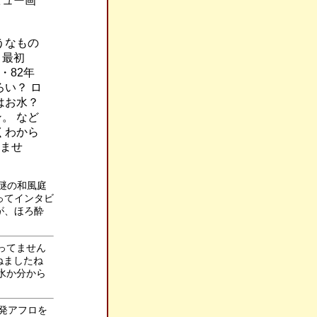
ビュー画
うなもの
。最初
・82年
い？ ロ
はお水？
。 など
くわから
いませ
 謎の和風庭
ってインタビ
が、ほろ酔
あってません
ねましたね
水か分から
爆発アフロを