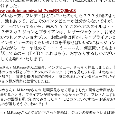
久しぶりに動画を検索してみましたら、（私は未見の）インタ
つけました。
www.youtube.com/watch?v=cBRfQJllw08
だ若いお三方。フレディはどこにいたのかしら？？？ 灯篭のよ
て、池もあって、どこでのインタビューかは分からないですが
オ っていってるから、南米？ ？ ？ このヘアスタイルは・・
？？デスカ？ ジョンとブライアンは、レザージャケット、おそろ
はいつもファッショナブル。 お飲み物は何かしら？ブライアン
、インタビューの時ぐらいタバコを手放せばいいのにね＜ジョン
込みながらニヤニヤ眺めて・・・ う～～～ん、何度聞いてもよ
話してるの～（T＾T)？ これはもう、おすがりするしかござ
ろしくお願いいたします。
icoさん）M.Kassyさんご紹介、インタビュー、さっそく拝見しました。
謎のジョン様とブライアンのペアルック（それを見たフレ様、すねちゃ
不加？）、背後を横切る謎の男性と、謎に包まれたインタビューでした
ジョン様が意外に饒舌でしたね。
やめさん） M.Kassyさん☆ 動画拝見させて頂きました♪ 画像と音声が
汗 最初見たとき、ブライアンが誰か分からなかったです。 フレさんはす
 ジョンの髪型も私は初めてみました＾＾ モヒカンぽいですね～ お茶かお
ものが落ちそうでこわいです！
ami）M.Kassyさんがご紹介下さった動画は、ジョンの髪型からいえば