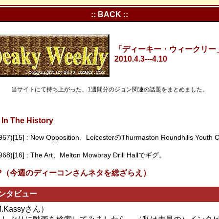
:: BACK ::
「ディーキー・ウィークリー」Vo
2010.4.3---4.10
当サイトにて持ち上がった、1週間分のジョン関連の話題をまとめました。
In The History
967)[15] : New Opposition、LeicesterのThurmaston Roundhills Youth
968)[16] : The Art、Melton Mowbray Drill Hallでギグ。
s In?（今週のディーコンさんネタを総ざらえ）
Bインタビュー
M.Kassyさん）