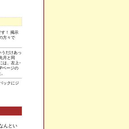
です！ 掲示
の方々で
いうだけあっ
先月と同
には、左上･
OPページの
た。
バックにジ
、なんとい