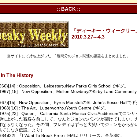
:: BACK ::
「ディーキー・ウィークリー」Vo
2010.3.27---4.3
当サイトにて持ち上がった、1週間分のジョン関連の話題をまとめました。
In The History
1966)[14] : Opposition、LeicesterのNew Parks Girls Schoolでギグ。
(1967)[15] : New Opposition、Melton MowbrayのKirby Lane Communi
967)[15] : New Opposition、Eyres MonstellのSt. John's Bosco Hall
(1968)[16] : The Art、LutterworthのYouth Centreでギグ。
(1975)[23] : Queen、 California Santa Monica Civic Auditorium
膨れ上がった観客を前にして、なんとジョンのパンツが裂けてしまい、
ばならなくなった。その間、フレディはずっと大笑いでジョンをからか
果てしなき伝説」より）
1984)[32] :「I Want To Break Free」EMIよりリリース。全英3位。