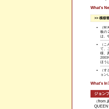
What's
>> 模様
（M
板の
は、
（こ
て、
様、
20
ほう
（す
ョン
What'
ジョン
（fro
QUEE