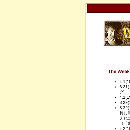
The Week 
4.1(
3.31
グ。
4.1(1
3.29
3.29
員に
えね
（「
4.2(