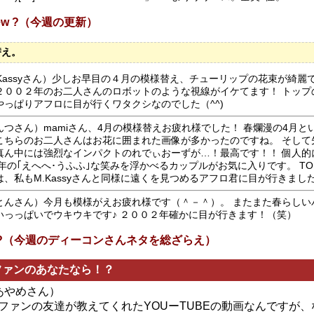
 New ?（今週の更新）
替え。
.Kassyさん）少しお早目の４月の模様替え、チューリップの花束が綺麗
２００２年のお二人さんのロボットのような視線がイケてます！ トップ
やっぱりアフロに目が行くワタクシなのでした（^^)
んつさん）mamiさん、4月の模様替えお疲れ様でした！ 春爛漫の4月と
こちらのお二人さんはお花に囲まれた画像が多かったのですね。 そして
真ん中には強烈なインパクトのれでぃおーずが…！最高です！！ 個人的
03年の｢えへへ･うふふ｣な笑みを浮かべるカップルがお気に入りです。 T
は、私もM.Kassyさんと同様に遠くを見つめるアフロ君に目が行きまし
とんさん）今月も模様がえお疲れ様です（＾－＾）。 またまた春らしい
いっっぱいでウキウキです♪ ２００２年確かに目が行きます！（笑）
s In?（今週のディーコンさんネタを総ざらえ）
ファンのあなたなら！？
m あやめさん）
Nファンの友達が教えてくれたYOUーTUBEの動画なんですが