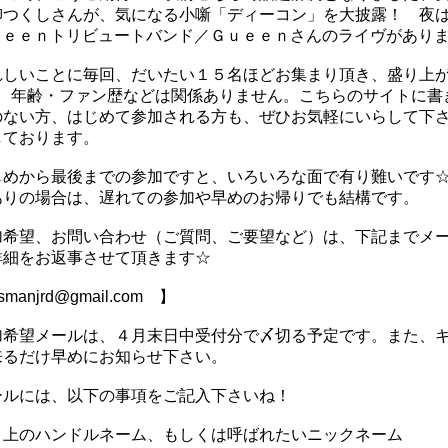
柳つくしさんが、気になる小噺「ディーコン」を大披露！ 夜
ｕｅｅｎトリビュートバンド／Ｇｕｅｅｎさんのライヴがありま
れしいことに毎回、だいたい１５名ほどお集まり頂き、盛り上
♪ 年齢・ファン歴などは関係ありません。こちらのサイトに書
のない方、はじめて参加される方も、ぜひお気軽にいらして下
しております。
じめから最後までの参加ですと、いろいろな面で有り難いです
ありの場合は、遅れての参加や早めのお帰りでも結構です。
加希望、お問い合わせ（ご質問、ご要望など）は、下記までメ
詳細をお返事させて頂きます☆
manjrd@gmail.com 】
加希望メールは、４月末日中受付分で〆切る予定です。また、
来るだけ早めにお知らせ下さい。
ールには、以下の事項をご記入下さいね！
ト上のハンドルネーム、もしくは呼ばれたいニックネーム