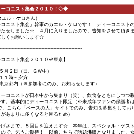
ィーコニスト集会２０１０！◇◆
m カエル・ケロさん）
ーコニスト集会」幹事のカエル・ケロです！ ディーコニスト
待たせしました☆ ４月に入りましたので、告知をさせて頂
宜しくお願いします☆
-------------------------------------------------------
ーコニスト集会２０１０＠東京】
：５月２日（日、ＧＷ中）
：１１時～夕方
：東京都内（※参加者にのみ、お知らせします）
ィーコニストが日本中から集まり（笑）、飲食をともにしつつ
です。基本的にディーコニスト限定（※未成年ファンの保護者
）で、こちら「ベースの人」サイトでのみ、告知＆募集をしてお
数があまりに多くなると困るため）
かげさまで、５回目を迎えます☆ 本年は、スペシャル・ゲス
すので、乞うご期待！ 以前こちらで話題沸騰となりました、