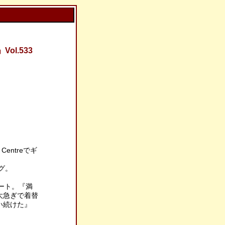
l.533
ty Centreでギ
でギグ。
でコンサート。『満
大急ぎで着替
い続けた』