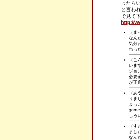
ったら
と言わ
で見て
http://
（ま
なん
気分
わっ
（こ
いま
ジョ
必要
が正
（あ
りま
まっ
ga
しろ
（す
まし
なん