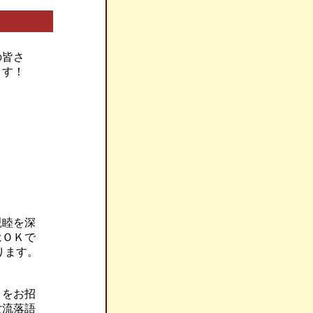
の皆さ
きます！
親睦を深
はＯＫで
ります。
トをお招
女流落語