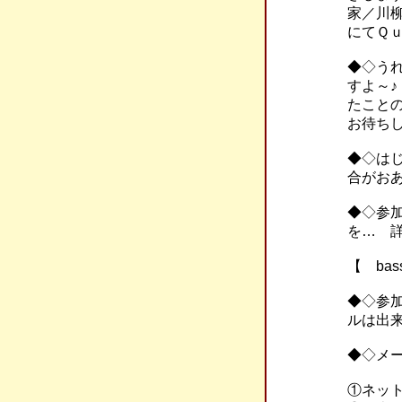
家／川
にてＱ
◆◇う
すよ～
たこと
お待ち
◆◇は
合がお
◆◇参
を… 
【 bass
◆◇参
ルは出
◆◇メ
①ネッ