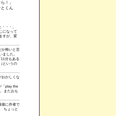
なら！」
せとくん
た・・・。
じになって
ますが、変
だか怖いと言
いました。
11分もある
｣というの
がおかしくな
ay the
す。またおも
最後に作者で
。 ちょっと