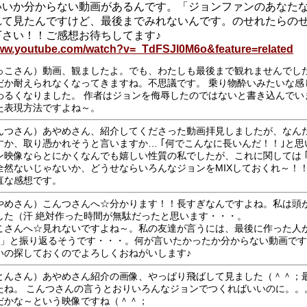
いいか分からない動画があるんです。「ジョンファンのあなた
れて見たんですけど、最後までみれないんです。のせれたらの
下さい！！ご感想お待ちしてます♪
www.youtube.com/watch?v=_TdFSJl0M6o&feature=related
っこさん）動画、観ましたよ。でも、わたしも最後まで観れませんでし
だか耐えられなくなってきますね。不思議です。 乗り物酔いみたいな感
わるくなりました。 作者はジョンを侮辱したのではないと書き込んでい
た表現方法ですよね～。
んつさん）あやめさん、紹介してくださった動画拝見しましたが、なん
すか、取り憑かれそうと言いますか… ｢何でこんなに長いんだ！！｣と思
ン映像ならとにかくなんでも嬉しい性質の私でしたが、これに関しては ｢
全然ないじゃないか、どうせならいろんなジョンをMIXしておくれ～！！
直な感想です。
やめさん）こんつさんへ☆分かります！！長すぎなんですよね。私は頭
した（汗 絶対作った時間が無駄だったと思います・・・。
こさんへ☆見れないですよね～。私の友達が言うには、最後に作った人が「pl
me」と振り返るそうです・・・。何が言いたかったか分からない動画で
いの探しておくのでよろしくおねがいします♪
とんさん）あやめさん紹介の画像、やっぱり飛ばして見ました（＾＾；
たね。 こんつさんの言うとおりいろんなジョンでつくればいいのに。。
だかな～という映像ですね（＾＾；