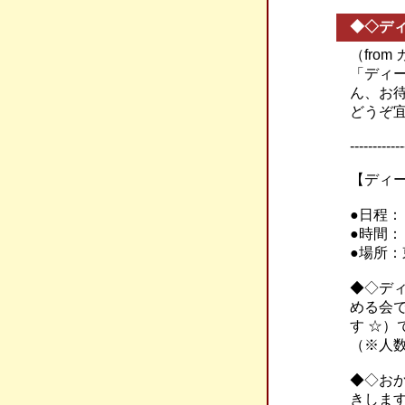
◆◇デ
（fro
「ディ
ん、お
どうぞ
------------
【ディ
●日程
●時間
●場所
◆◇デ
める会
す ☆
（※人
◆◇お
きしま