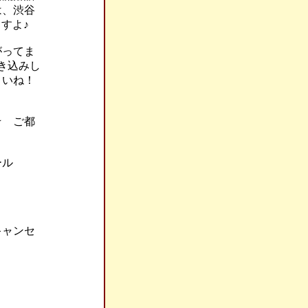
は、渋谷
すよ♪
がってま
き込みし
さいね！
☆ ご都
ール
キャンセ