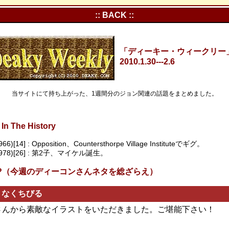
:: BACK ::
「ディーキー・ウィークリー」Vo
2010.1.30---2.6
当サイトにて持ち上がった、1週間分のジョン関連の話題をまとめました。
In The History
966)[14] : Opposition、Countersthorpe Village Instituteでギグ。
(1978)[26] : 第2子、マイケル誕生。
s In?（今週のディーコンさんネタを総ざらえ）
トなくちびる
kaさんから素敵なイラストをいただきました。ご堪能下さい！