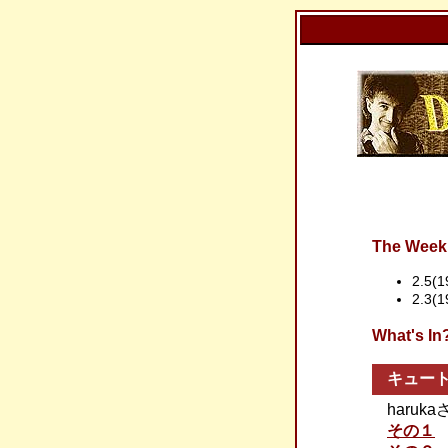
The Week 
2.5(1
2.3
What'
キュー
haru
その１