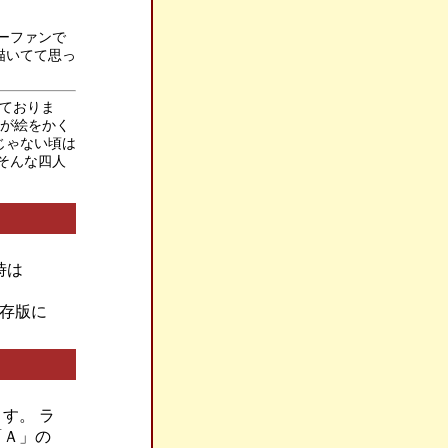
ャーファンで
描いてて思っ
ておりま
私が絵をかく
じゃない頃は
そんな四人
時は
保存版に
す。 ラ
「Ａ」の