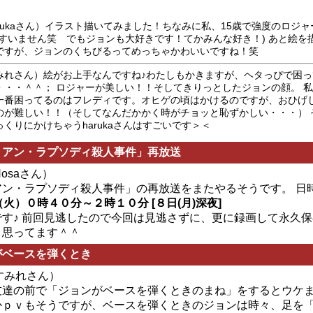
arukaさん）イラスト描いてみました！ちなみに私、15歳で強度のロジ
(すいません笑 でもジョンも大好きです！てかみんな好き！) あと絵を
ですが、ジョンのくちびるってめっちゃかわいいですね！笑
みれさん）絵がお上手なんですね♪わたしもかきますが、ヘタっぴで困っ
・・・＾＾； ロジャーが美しい！！そしてきりっとしたジョンの顔。 
一番困ってるのはフレディです。オヒゲの頃はかけるのですが、おひげ
のが難しい！！（そしてなんだかかく時がチョッと恥ずかしい・・・） 
っくりにかけちゃうharukaさんはすごいです＞＜
ミアン・ラプソディ殺人事件」再放送
 Nosaさん）
アン・ラプソディ殺人事件」の再放送をまたやるそうです。 日
（火）０時４０分～２時１０分 [８日(月)深夜]
です♪ 前回見逃したので今回は見逃さずに、更に録画して永久
と思ってます＾＾
がベースを弾くとき
m すみれさん）
友達の前で「ジョンがベースを弾くときのまね」をするとウケま
かｐｖもそうですが、ベースを弾くときのジョンは時々、足を