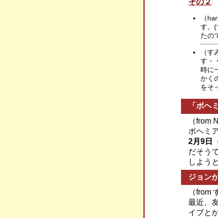
その２
（h
す。
たの
（す
す・
時に
かく
をそ
「ボヘ
（from
ボヘミ
2月9日
だそう
しよう
ジョン
（fro
最近、
イブと