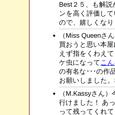
Best２５、も解
ンを高く評価して
ので、嬉しくなり
（Miss Quee
買おうと思い本屋
えず指をくわえて
ケ虫になって
こん
の有名な･･･の作
お願いしました。
（M.Kassyさ
行けました！ あ
って残ってくれてま