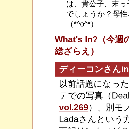
は、貴公子、末っ
でしょうか？母性
（*^o^*）
What's In?
総ざらえ）
ディーコンさんi
以前話題になった
テでの写真（Deaky
vol.269
）、別モ
Ladaさんとい