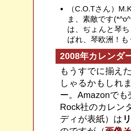
（C.O.Tさん）M
ま、素敵です(*^
は、ぢょんと琴ち
ばれ、琴欧洲！も
2008年カレンダ
もうすでに揃え
しゃるかもしれ
ー。Amazonでも
Rock社のカレ
ディが表紙）は
のですが（
画像