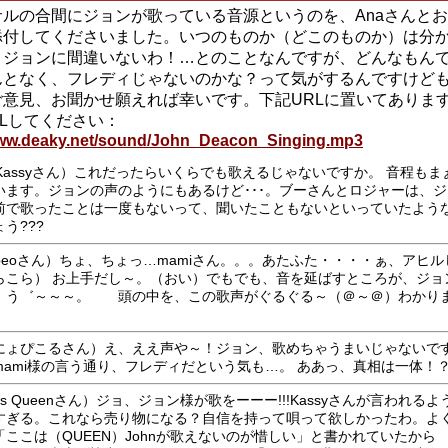
サルの合間にジョンが歌っている音源というのを、Anaさんと
添付してくださいました。いつのものか（どこのものか）は分
、ジョンに間違いないわ！…とのことなんですが、どんなもん
となく、フレディじゃないのかな？って気がするんですけども(^^
ご意見、お聞かせ願えれば幸いです。下記URLに置いてありま
Lしてください：
www.deaky.net/sound/John_Deacon_Singing.mp3
.Kassyさん）これだったらいくらでも歌えるじゃないですか。 音程も
います。ジョンの声のようにもあるけど･･･。ブーさんとロジャーは、
前で歌ったことは一度もないって、聞いたこともないといっていたよう
う???
apeoさん）ちょ、ちょっ…mamiさん。。。あたふた・・・・ぁ、アヒ
らこら） お上手だし～。（おい）でもでも、音を延ばすところが、ジョ
。う゛～～～。 頭の中を、この歌声がぐるぐる～（＠～＠）わかり
！
にょぴこるさん）え、ええ声や～！ジョン、歌めちゃうまいじゃないです
mami様の言う通り、フレディだという気も…。 ああっ、真相は一体！
ss Queenさん）ジョ、ジョン様が歌をーーー!!!Kassyさんが言われる
すぎる。これなら売り物になる？自信を持って唄って欲しかったわ。よ
「ここは（QUEEN）Johnが歌えないのが惜しい」と書かれていたから