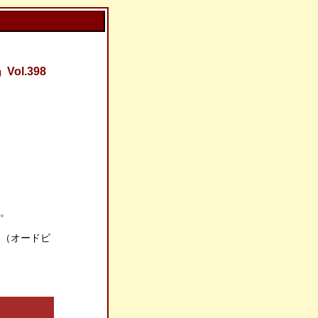
l.398
グ。
bでギグ。（オードビ