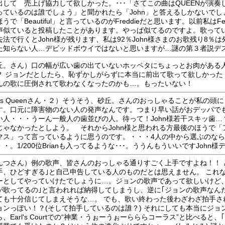
出して 売上げ協力して欲しかった。･･･「さてこの曲はQUEENが演奏
っているのは誰でしょう」と聞かれたら「John」と答えるしかないでし
うで「Beautiful」と言っているのがFreddieだと思います。以前私はFedd
声似ていると投稿したことがあります。やっぱ似てるのですよ。歌って
去法で行くとJohn様が残ります、私は92％John様さまのお歌残り8％
た知らない人…デビッドボウイではないと思いますが…謎の第３者説デ
丘。さん）口の幅が広い歯の出ていないホッペタにちょっとお肉がある
？ ジョンだとしたら、恥ずかしがらずに本当に前出て歌って欲しかった
んの歌に圧倒されて歌わなくなったのかも…。もったいない！
iss Queenさん・２）そうそう、砂丘。さんのおっしゃることが私の頭
す。口元に障害物のない人の発声なんです。つまり早い話がおデッパで
い人・・・うーん一般人の歯並びの人。待って！John様若干スキッ歯…
じゃなかったとしよう。 それからJohn様と思われる方最後のほうで「
マス」って言っているように思うのです。・・・4人の中から選ぶのならJ
・。1/200位Brianも入ってるような･･･。ううんもういいですJohn様デス!
んつさん）例の歌声、皆さんのおっしゃる通りすごく上手ですよね！！ 
手、ひどすぎる｣と自己申告している人のものだとは思えません。 これ
ーとしてやっていけたでしょうに…。ジョンの歌声であって欲しいけど、
が歌ってるの｣と言われれば納得してしまうし、逆に｢ジョンの歌声なん
ても十分信じてしまえそうな…。 でも、歌い終わった後わざわざ拍手さ
ョンっぽい！？(そして拍手しているのは誰？) それにしても本当にジョ
、Earl's Courtでの“神業・うぉーうぉーらららコーラス”と比べると、