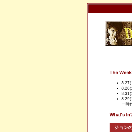
The Week 
8.27
8.28
8.31
8.29
ー時
What'
ジョン