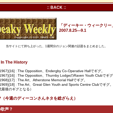
:: BACK ::
「ディーキー・ウィークリー」Vo
2007.8.25---9.1
当サイトにて持ち上がった、1週間分のジョン関連の話題をまとめました。
In The History
(1967)[16] : The Opposition、Endergby Co-Operative Hallでギグ。
(1967)[16] : The Opposition、Thurnby LodgeのRaven Youth Clubでギ
(1968)[17] : The Art、Atherstone Memorial Hallでギグ。
(1969)[18] : The Art、Great Glen Youth and Sports Centre Clu
代最後のギグとなる）
s In?（今週のディーコンさんネタを総ざらえ）
の歌声？