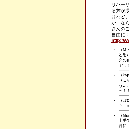
リハー
る方が
けれど
か。なん
さんの
自由にD
http://
（M
と思
クの
でしょ
（k
（こ
う…
～！
（ぽ
も、
（Mi
上手
評に