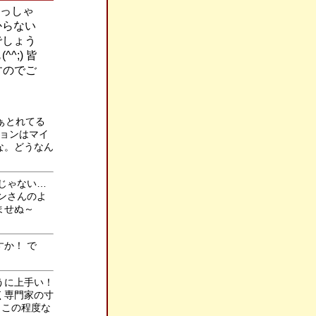
おっしゃ
からない
でしょう
;) 皆
すのでご
まぁとれてる
ジョンはマイ
な。どうなん
ルじゃない…
ンさんのよ
ませぬ～
か！ で
？
ように上手い！
く専門家の寸
 この程度な