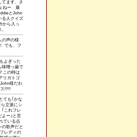
してます、さ
ょねー 最
ieとJohn
いる人クイズ
は外から入っ
ス。
人の声の様
！ でも、フ
にもよぎった
も味噌っ歯で
？この時は
アリガトゴ
ohn様だわ
!!!!
とても｢かな
なら立派にシ
｢これフレ
だよー｣と言
れている点
ンの歌声だと
｢フレディの