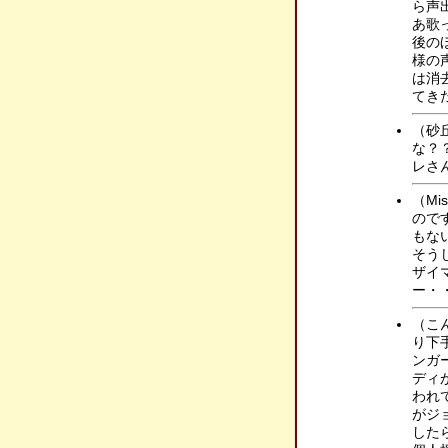
ら声
あ歌
後のほ
様の
は消
てき
（砂
な？
レさ
（M
ので
もな
そう
ザイ
ー・・
（こ
り下
ンガ
ディ
われ
がジ
したら