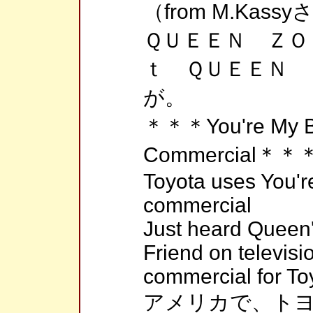
（from M.Kass
ＱＵＥＥＮ ＺＯ
ｔ ＱＵＥＥＮ 
が。
＊＊＊You're My Be
Commercial＊＊
Toyota uses You're
commercial
Just heard Queen'
Friend on televisi
commercial for To
アメリカで、トヨ