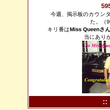
59
今週、掲示板のカウンタ
た。（9
キリ番は
Miss Queenさ
当にあり
::