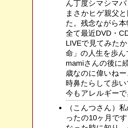
ん丁度シマシマパ
まさかヒゲ親父と
た。残念ながら本
全て最近DVD・C
LIVEで見てみた
命」の人生を歩ん
mamiさんの後に続
歳なのに偉いねー
時鼻たらして歩いて
今もアレルギーで
（こんつさん）私の
ったの10ヶ月です
なった時に知り、