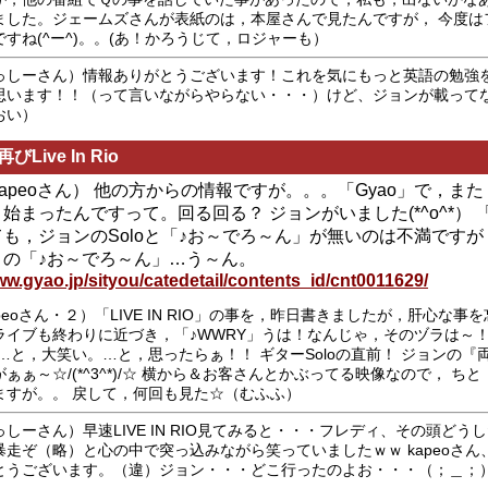
ました。ジェームズさんが表紙のは，本屋さんで見たんですが， 今度は
ですね(^ー^)。。(あ！かろうじて，ロジャーも）
っしーさん）情報ありがとうございます！これを気にもっと英語の勉強
思います！！（って言いながらやらない・・・）けど、ジョンが載って
おい）
びLive In Rio
m kapeoさん） 他の方からの情報ですが。。。「Gyao」で，また「
O」始まったんですって。回る回る？ ジョンがいました(*^o^*） 「♪ 
も，ジョンのSoloと「♪お～でろ～ん」が無いのは不満です
コの「♪お～でろ～ん」…う～ん。
ww.gyao.jp/sityou/catedetail/contents_id/cnt0011629/
peoさん・２）「LIVE IN RIO」の事を，昨日書きましたが，肝心な事
ライブも終わりに近づき，「♪WWRY」うは！なんじゃ，そのヅラは～
 …と，大笑い。…と，思ったらぁ！！ ギターSoloの直前！ ジョンの『
ぁぁ～☆/(*^3^*)/☆ 横から＆お客さんとかぶってる映像なので， ち
ますが。。 戻して，何回も見た☆（むふふ）
っしーさん）早速LIVE IN RIO見てみると・・・フレディ、その頭どう
暴走ぞ（略）と心の中で突っ込みながら笑っていましたｗｗ kapeoさん
とうございます。（違）ジョン・・・どこ行ったのよお・・・（；＿；）ｼ