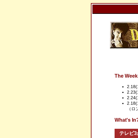
The Week 
2.18(
2.23
2.24(
2.1
（ロ
What'
テレビ