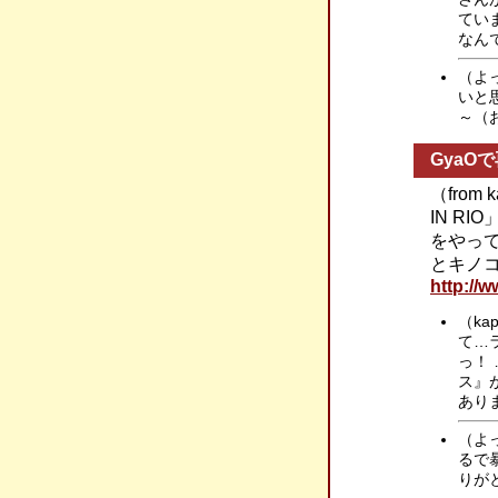
てい
なん
（よ
いと
～（
GyaOで再
（fro
IN RI
をやって
とキノ
http://w
（ka
て…
っ！
ス』が
あり
（よ
るで
りが