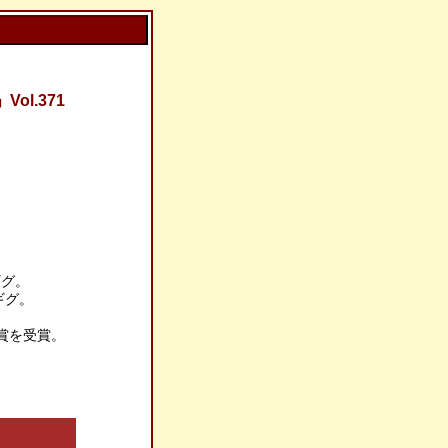
l.371
lでギグ。
eでギグ。
PI賞を受賞。