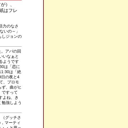
すが）、
表紙はフレ
語力のなさ
ないの～」
もしジョンの
た。アバの回
いいなぁと
るようです
:30は「恋に
11:30は「絶
29日の夜と4
て、プロモ
らず、曲がヒ
」ですって
すよね、き
く勉強しよう
！（グッチさ
の，マーティ
あ・・と思っ