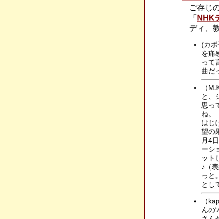
ご存じ
「
NHK
ディ、教材
(カ
を痛
って
曲だ
（M
と、
思っ
ね。（
はじけ
望の果
月4
ーシ
ット
♪（
っと
とし
（k
んの
さん