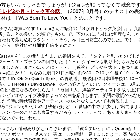
の方もいらっしゃるでしょうが（ジョンが映ってなくて残念で
テレビ3か月トピック英会話
」（2007年3月号）のテキストの
は「I Was Born To Love You」とのことです。
ボ子さん)即買いです！mamiさんご紹介の『３か月トピック英会話』。英
感することの多いこの頃ですもの。で、下の人↓に「君には無理なんじゃ
言われて落ち込むワタシ・・・そう、私は三日坊主なのでした。でも、
ったら、絶対にやり通す自信あるのに～
.Kassyさん）この間たまたまこの番組を見て、「を？」と思ったのでし
ジェームズ・ブラウンの回でした（＾＾） クイーンも取り上げられたら
てましたが、まさかほんとに・・・。（感涙） どうやら大トリをつとめ
←紅白か！） ちなみに明日21日水曜午前6:50～7:10 ／午後 0:10 ～ 0
て！It's Oh So Quiet / Bjork」の再放送、 明後日22日木曜午後11:10～
てに“Heroes”/ David Bowie」の本放送となるので、クイーンは、3月
日の朝･昼になるのかしらん？ 「毎回１人、洋楽アーティストを取り上げ
ョンビデオやライブ映像によって名曲を紹介します。英語の歌詞のみな
した当時の時代背景やアーティストの人となりについても解説します。
表紙にジョンがいないのは残念だけど、）番組の中では“少しは”出てきま
。メンバーのことにも言及するだろうし・・・。って、
あんまり
まった
てないですね、わたし・・・
apeoさん）情報ありがとうございます。『教育テレビ』に，Queenが！
‘ハッチポッチ・・’以来？） 実は，この番組，見てましたよー。案内役
が，他の番組でＱの事を話していた事があったので，私も，出ないかな