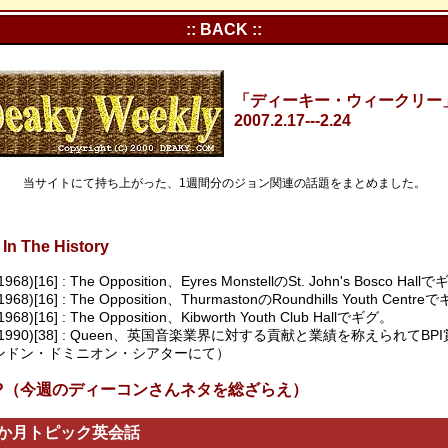
:: BACK ::
「ディーキー・ウィークリー」Vo
2007.2.17---2.24
当サイトにて持ち上がった、1週間分のジョン関連の話題をまとめました。
In The History
1968)[16] : The Opposition、Eyres MonstellのSt. John's Bosco Hal
(1968)[16] : The Opposition、ThurmastonのRoundhills Youth Centr
1968)[16] : The Opposition、Kibworth Youth Club Hallでギグ。
8(1990)[38] : Queen、英国音楽業界に対する貢献と業績を称えられてB
ンドン・ドミニオン・シアターにて）
s In?（今週のディーコンさんネタを総ざらえ）
3か月トピック英会話