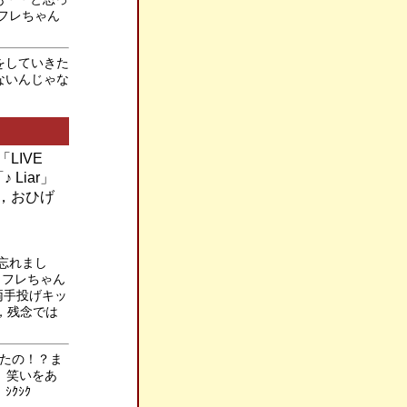
フレちゃん
をしていきた
ないんじゃな
LIVE
Liar」
が，おひげ
を忘れまし
！フレちゃん
両手投げキッ
と，残念では
したの！？ま
、笑いをあ
ｸｼｸ