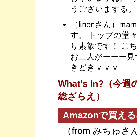
うございまする。
（linenさん）m
す。 トップの堂
り素敵です！ こ
お二人がーーー見
きどきｖｖｖ
What's In?
総ざらえ）
Amazonで買えるJo
（from みちゅ