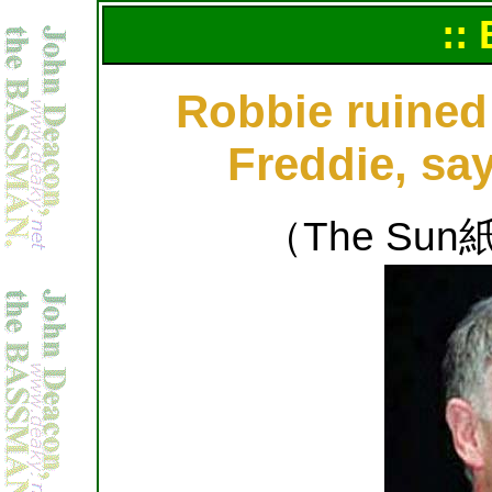
::
Robbie ruined
Freddie, sa
（The Sun紙,