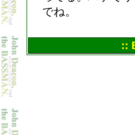
でね。
::