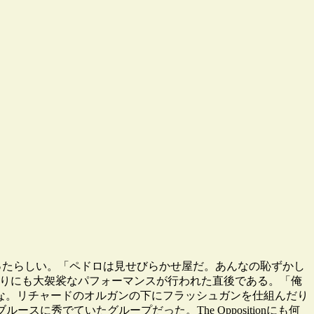
執があったらしい。「ペドロは見せびらかせ屋だ。あんなの恥ずかし
って余りにも大袈裟なパフォーマンスが行われた直後である。「俺
な。リチャードのオルガンの下にフラッシュガンを仕組んだり
スに秀でていたグループだった。The Oppositionにも何