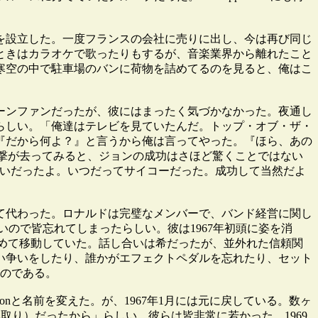
を設立した。一度フランスの会社に売りに出し、今は再び同じ
ときはカラオケで歌ったりもするが、音楽業界から離れたこと
寒空の中で駐車場のバンに荷物を詰めてるのを見ると、俺はこ
ーンファンだったが、彼にはまったく気づかなかった。夜通し
らしい。「俺達はテレビを見ていたんだ。トップ・オブ・ザ・
『だから何よ？』と言うから俺は言ってやった。『ほら、あの
めの衝撃が去ってみると、ジョンの成功はさほど驚くことではない
たみたいだったよ。いつだってサイコーだった。成功して当然だよ
て代わった。ロナルドは完璧なメンバーで、バンド経営に関し
ので皆忘れてしまったらしい。彼は1967年初頭に姿を消
地を求めて移動していた。話し合いは希だったが、並外れた信頼関
い争いをしたり、誰かがエフェクトペダルを忘れたり、セット
たのである。
positionと名前を変えた。が、1967年1月には元に戻している。数ヶ
気取り）だったから」らしい。彼らは皆非常に若かった。1969