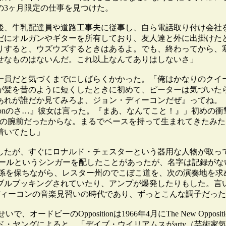
の3ヶ月限定の仕事を見つけた。
後、牛乳配達員や道路工事夫に従事し、自ら電話取り付け会社
だにオルガンやギターを所有しており、友人達と外に出掛けた
りすると、ウズウズするときはあるよ。でも、終わってから、
せなものはないんだ。これ以上なんてありはしないさ」
一員だと気づくまでにしばらくかかった。「俺はかなりのクイ
が髪を昔のように短くしたときに初めて、ピーターは気づいた
あれが誰だか見てみろよ、ジョン・ディーコンだぜ』ってね。
sitionのさ…』彼女は言った。『まあ、なんてこと！』」初
中じゃピカ一の腕前だったからな。まるでベースを持って生まれてき
着いてたし」
したが、すぐにロナルド・チェスターという器用な人物が取っ
カールというシンガーを配したことがあったが、名字は記録がない
和やかな関係を保ちながら、レスター州のでこぼこ道を、次の演奏
ブルブッキングされていたり、アンプが爆発したりもした。言
ディーコンの音楽見習いの時代であり、ずっとこんな調子だっ
いで、オードビーのOppositionは1966年4月にThe New Op
ード・ヤングによると、「デイブ・ウイリアムスがarty（芸術家