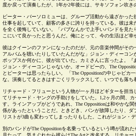
度か戻って演奏したが、1年か2年後には、サキソフォン吹き
ピーター・バーソロミューは、グループ活動から遠ざかった
仕事を起していて、顧客の多さに誇りを持っている。彼は未
を全く後悔していない。「パブなんかで上手いバンドを見た
こにいて良かったと思うんだ。俺にとって、今の生活ほど幸
彼はクイーンのファンになったのだが、元の音楽仲間がその
アルバムを聴いたりしていたんだがな」ジョン・ディーコン
ポップスか何かに、彼が出ていた。カミさんに言ったよ。『
ジョン・ディーコンじゃないか。オードビーの、The Oppo
とピーターは思ったらしい。 「The Oppositionの
な。演奏してるときはすごくリラックスして、いつでも落ち
リチャード・フリューという人物が一ヶ月ほどギターを担当
てリチャード・ヤングの手助けをしていた。1,2ヶ月の間、
す。ラインアップがどうであれ、The Oppositionは
係があったということだ。ときどき、バンが故障したり、ダ
リストが3曲も変わってしまったりもした。これがジョン・
別のバンドがThe Oppositionを名乗っているという噂が流れたせ
月たって、気まぐれから彼らはThe Artと改名する。リチャ