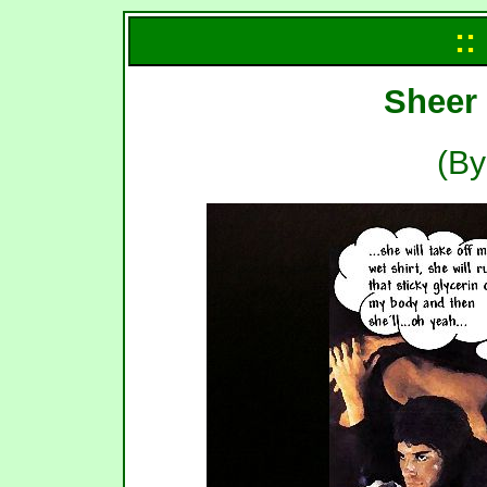
::
Sheer 
(B