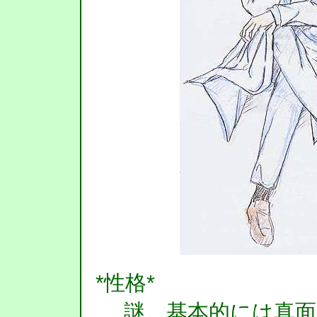
*性格*
謎。基本的には真