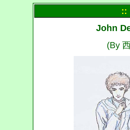
::
John 
(By