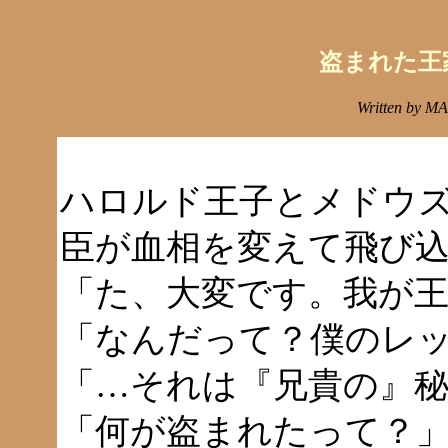
盗まれた王
Written by 
ハロルド王子とメドウ
臣が血相を変えて飛び
「た、大変です。我が
「なんだって？僕のレ
「…それは『兄貴の』
「何が盗まれたって？