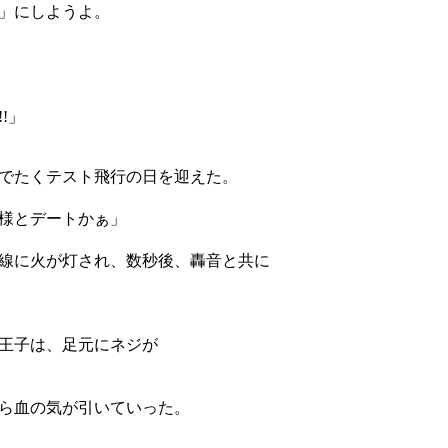
」にしようよ。
!」
でたくテスト飛行の日を迎えた。
様とデートかぁ」
線に火が灯され、数秒後、轟音と共に
王子は、足元にネジが
ら血の気が引いていった。