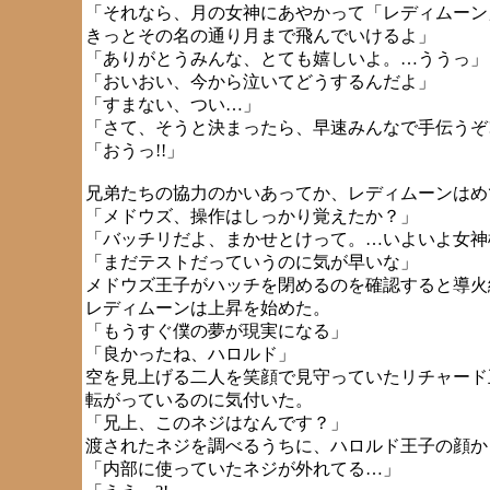
「それなら、月の女神にあやかって「レディムーン
きっとその名の通り月まで飛んでいけるよ」
「ありがとうみんな、とても嬉しいよ。…ううっ」
「おいおい、今から泣いてどうするんだよ」
「すまない、つい…」
「さて、そうと決まったら、早速みんなで手伝うぞ!
「おうっ!!」
兄弟たちの協力のかいあってか、レディムーンはめ
「メドウズ、操作はしっかり覚えたか？」
「バッチリだよ、まかせとけって。…いよいよ女神
「まだテストだっていうのに気が早いな」
メドウズ王子がハッチを閉めるのを確認すると導火
レディムーンは上昇を始めた。
「もうすぐ僕の夢が現実になる」
「良かったね、ハロルド」
空を見上げる二人を笑顔で見守っていたリチャード
転がっているのに気付いた。
「兄上、このネジはなんです？」
渡されたネジを調べるうちに、ハロルド王子の顔か
「内部に使っていたネジが外れてる…」