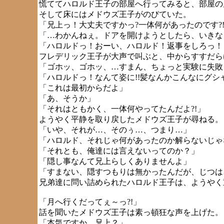
慌ててハロルド王子の部屋へ行ってみると、部屋の
そして床にはメドウズ王子がのびていた。
「兄上っ！大丈夫ですかっ?一体何があったのです?
「…わかんねぇ。ドアを開けようとしたら、いきな
「ハロルドっ！おーい、ハロルド！返事をしろっ！
フレデリック王子が大声で叫ぶと、中からすすだら
「ゴホッ、ゴホッ、…すまん、ちょっと実験に失敗
「ハロルドっ！なんて姿に!!髪なんかこんなにグシャ
「これは最初からだよ」
「あ、そうか」
「それはともかく、一体何やってたんだよ?!」
ようやく平静を取り戻したメドウズ王子が尋ねる。
「いや、それが…、そのぅ…、つまり…」
「ハロルド、それじゃ何があったのか解らないじゃ
「それとも、俺達には言えないってのか？」
「隠し事なんて兄上らしくありませんよ」
「すまない、隠すつもりは無かったんだが、じつは
兄弟達に問い詰められたハロルド王子は、ようやく
「月へ行くだってぇ～っ?!」
話を聞いたメドウズ王子は素っ頓狂な声を上げた。
「本気ですか、兄上？」