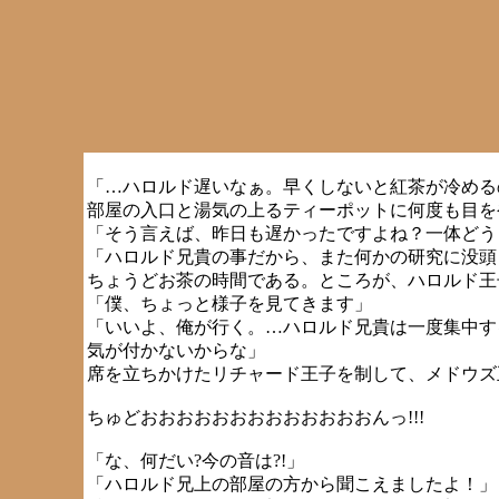
「…ハロルド遅いなぁ。早くしないと紅茶が冷める
部屋の入口と湯気の上るティーポットに何度も目を
「そう言えば、昨日も遅かったですよね？一体どう
「ハロルド兄貴の事だから、また何かの研究に没頭
ちょうどお茶の時間である。ところが、ハロルド王
「僕、ちょっと様子を見てきます」
「いいよ、俺が行く。…ハロルド兄貴は一度集中す
気が付かないからな」
席を立ちかけたリチャード王子を制して、メドウズ
ちゅどおおおおおおおおおおおおおんっ!!!
「な、何だい?今の音は?!」
「ハロルド兄上の部屋の方から聞こえましたよ！」