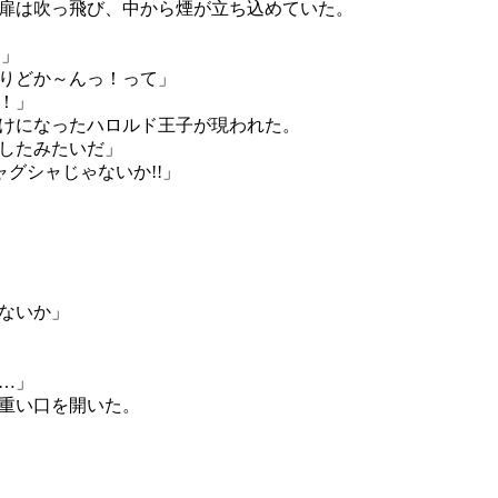
扉は吹っ飛び、中から煙が立ち込めていた。
!」
りどか～んっ！って」
！」
けになったハロルド王子が現われた。
したみたいだ」
グシャじゃないか!!」
ないか」
…」
重い口を開いた。