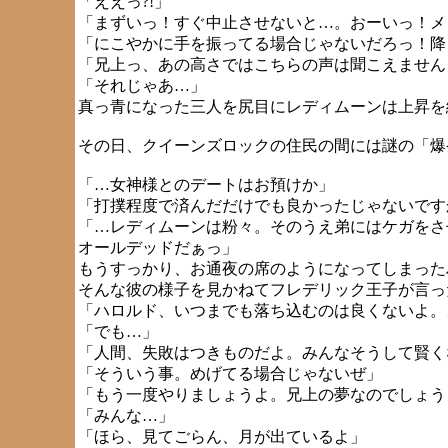
「ええっ?!」
「まずいっ！すぐ中止させないと…。おーいっ！メド
「にこやかに手を振ってる場合じゃないだろっ！降り
「兄上っ、あの高さではこちらの声は聞こえませんよ
「それじゃあ…」
真っ青になった三人を尻目にレディムーンは上昇を
その日、クイーンズロックの住民の間には謎の「爆
「…女神様とのデートはお預けか」
「打撲程度で済んだだけでも良かったじゃないです
「…レディムーンは粉々。そのうえ弟にはケガをさ
オールデッドだぁっ」
もうすっかり、お通夜の席のようになってしまった
そんな彼の様子を見かねてフレデリック王子が言っ
「ハロルド、いつまでも落ち込むのは良くないよ。
「でも…」
「人間、失敗はつきものだよ。みんなそうして賢く
「そういう事。めげてる場合じゃないぜ」
「もう一度やりましょうよ。兄上の夢なのでしょう
「みんな…」
「ほら、見てごらん、月が出ているよ」