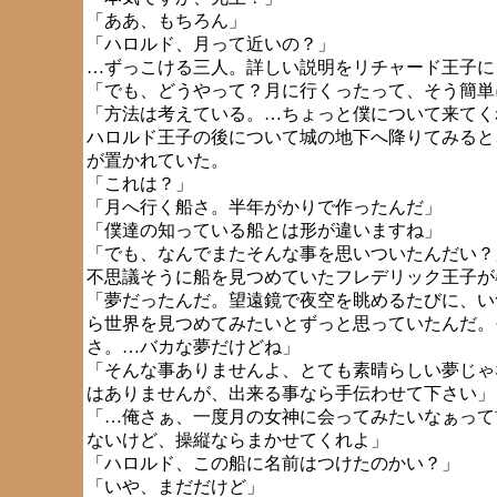
「ああ、もちろん」
「ハロルド、月って近いの？」
…ずっこける三人。詳しい説明をリチャード王子に
「でも、どうやって？月に行くったって、そう簡単
「方法は考えている。…ちょっと僕について来てく
ハロルド王子の後について城の地下へ降りてみると
が置かれていた。
「これは？」
「月へ行く船さ。半年がかりで作ったんだ」
「僕達の知っている船とは形が違いますね」
「でも、なんでまたそんな事を思いついたんだい？
不思議そうに船を見つめていたフレデリック王子が
「夢だったんだ。望遠鏡で夜空を眺めるたびに、い
ら世界を見つめてみたいとずっと思っていたんだ。
さ。…バカな夢だけどね」
「そんな事ありませんよ、とても素晴らしい夢じゃ
はありませんが、出来る事なら手伝わせて下さい」
「…俺さぁ、一度月の女神に会ってみたいなぁって
ないけど、操縦ならまかせてくれよ」
「ハロルド、この船に名前はつけたのかい？」
「いや、まだだけど」