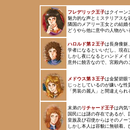
フレデリック王子
はクイーン
魅力的な声とミステリアスな
隣国のメアリー王女との結婚
どうやら他に意中の人物がい
ハロルド第２王子
は長身痩躯
学者になるといいだし、現在
しかし夜になるとハンドメイ
意外に饒舌なので、宮殿内の
メドウス第３王子
は金髪碧眼
じっとしているのが嫌いな性
「男装の麗人」と間違えられ
末弟の
リチャード王子
は内気
国民には謎の存在であるが、
皇族及び召使からはそのノー
しかし本人は容貌に無頓着。