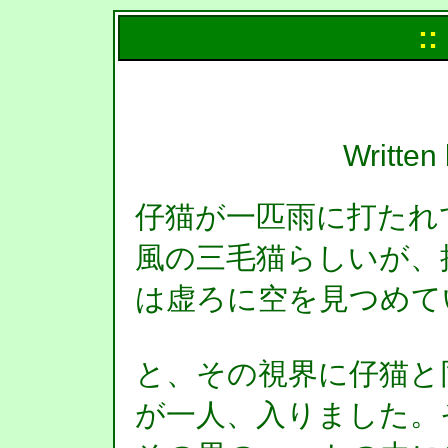
::
Writt
仔猫が一匹雨に打たれ
風の三毛猫らしいが、
は虚ろに空を見つめて
と、その視界に仔猫と
が一人、入りました。