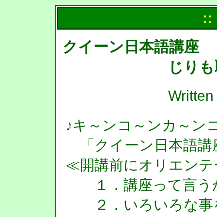
::
クイーン日本語講座 
じりも
Writte
♪キ～ンコ～ンカ～ン
「クイーン日本語講
≪開講前にオリエンテ
１．講座って言う
２．いろいろな事を