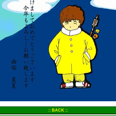
:: BACK ::