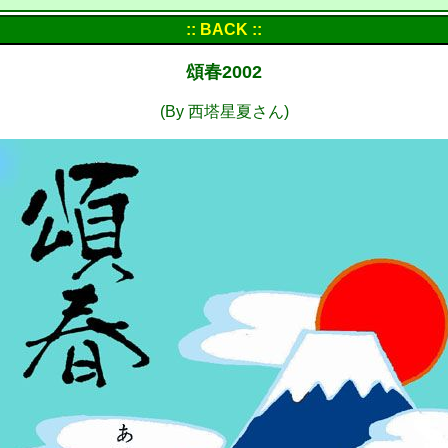
:: BACK ::
頌春2002
(By 西塔星夏さん)