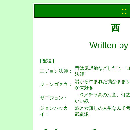
::
西
Written 
[ 配役 ]
昔は鬼退治などしたヒー
三ジョン法師：
法師
岩から生まれた我がまま
ジョンゴクウ：
が大好き
ＩＱメチャ高の河童、何
サゴジョン：
いい奴
ジョンハッカ
酒と女無しの人生なんて
イ：
武闘派