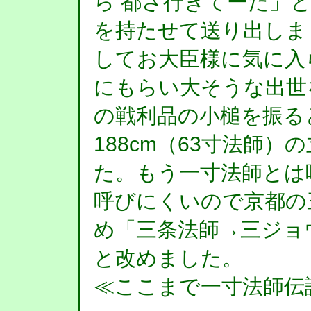
ら 都さ行きてーだ」
を持たせて送り出しま
してお大臣様に気に入
にもらい大そうな出世
の戦利品の小槌を振る
188cm（63寸法師
た。もう一寸法師とは
呼びにくいので京都の
め「三条法師→三ジョ
と改めました。
≪ここまで一寸法師伝