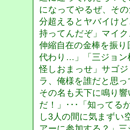
になってやるぜ、その
分超えるとヤバイけど
持ってんだぞ」マイク
伸縮自在の金棒を振り
代わり…」「三ジョ
怪しおまっせ」サゴジ
ラ、俺様を誰だと思っ
その名も天下に鳴り響
だ！」･･･「知ってる
し3人の間に気まずい
アーに参加する？」三