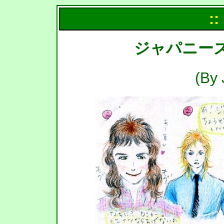
::
ジャパニー
(By