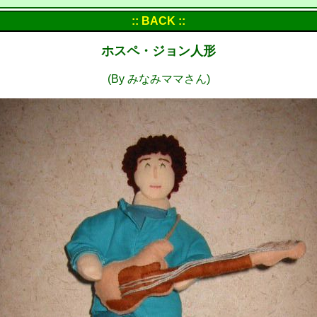
:: BACK ::
ホスペ・ジョン人形
(By みなみママさん)