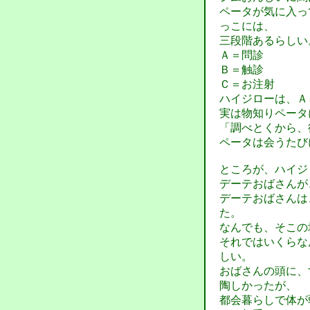
ペータが気に入っ
っこには、
三段階あるらしい
Ａ＝問診
Ｂ＝触診
Ｃ＝お注射
ハイジローは、Ａ
実は物知りペータ
「調べとくから、
ペータは会うたび
ところが、ハイジ
デーテおばさんが
デーテおばさんは
た。
なんでも、そこの
それではいくらな
しい。
おばさんの頭に、
陶しかったが、
都会暮らしで体が