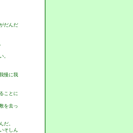
がだんだ
。
い。
我慢に我
ることに
敷を去っ
んだ。
いそしん