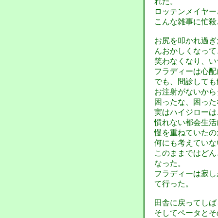
れた。
ロッテンメイヤー
こんな雑事に忙殺
お尻を叩かれ過ぎ
んおかしくなって
笑わなくなり、い
フラディーは心配
でも、問診しても
お注射がないから
困ったな、困った
実はハイジローは
慣れない都会生活
慢を重ねていたの
何にも考えていな
このままではどん
なった。
フラディーは寂し
て行った。
田舎に戻ってしば
そしてペータとそ