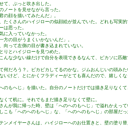
せて、ぷっと吹き出した。
のノートを見せながら言った。
君の顔を描いてみたんだ」。
、たくさんのハイジローの似顔絵が並んでいた。どれも写実的
ーは思った。
気に入っていなかった。
一方の目がうまくいかないんだ」。
、向って左側の目が書き込まれていない。
とりとハイジローを見つめた。
こんな少ない線だけで自分を表現できるなんて、ピカソに匹敵
て何だろう？。ピカピカしてるのかな。ジムおんじいの頭みた
ないけど、とにかくフラディーがとても喜んだので、嬉しくな
へのもへじ」を描いた。自分のノートだけでは描き足りなくて
なくて机に。それでもまだ描き足りなくて壁に。
さんが我に帰った時、壁は「へのへのもへじ」で溢れかえって
しこも「へのへのもへじ」な、「へのへのもへじ」の部屋だっ
テンメイヤーさんは、ハイジローへのお仕置きと、壁の塗り替