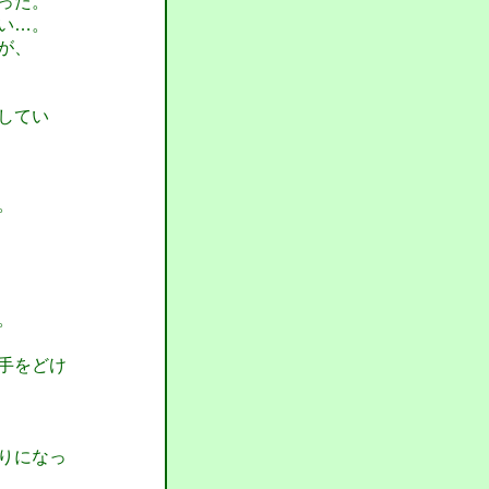
った。
い…。
が、
してい
。
。
手をどけ
りになっ