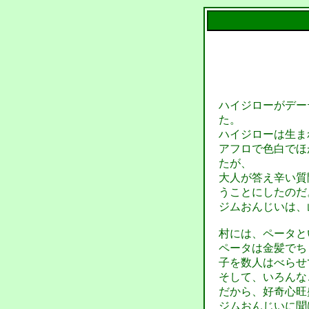
ハイジローがデー
た。
ハイジローは生ま
アフロで色白でほ
たが、
大人が答え辛い質
うことにしたのだ
ジムおんじいは、
村には、ペータと
ペータは金髪でち
子を数人はべらせ
そして、いろんな
だから、好奇心旺
ジムおんじいに聞