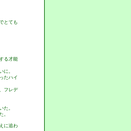
でとても
する才能
いに。
ったハイ
、フレデ
いた。
た。
えに追わ