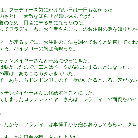
は、フラディーを気にかけない日は一日もなかった。
のもとに、素敵な知らせが舞い込んできた。
養のため、田舎に来る事になったのだ。
ってフラディーも、お医者さんごっこのお注射の謎を知りたが
ィーが来るまでに、お注射の方法を調べておくと約束してくれ
える。ハイジローの胸は高鳴った。
ッテンメイヤーさんと一緒にやってきた。
は狭かったので、二人はペータの家に泊まることになった。
の家は、あちこちガタがきていた。
で、あちこちドンドン叩くので、壁のいたるところ、穴があい
ッテンメイヤーさんは修繕することにした。
てしまったロッテンメイヤーさんは、フラディーの面倒をハイ
。
ったから、フラディーは車椅子から抱きおろしてもらい、クロ
。すっかり田舎が気に入ったようだ。