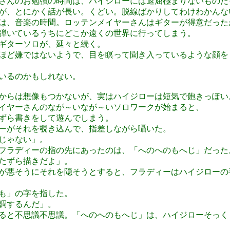
さんのお勉強の時間は、ハイジローには退屈極まりないものだ
が、とにかく話が長い。くどい。脱線ばかりしてわけわかんな
は、音楽の時間。ロッテンメイヤーさんはギターが得意だった
弾いているうちにどこか遠くの世界に行ってしまう。
ギターソロが、延々と続く。
ほど嫌ではないようで、目を瞑って聞き入っているような顔を
いるのかもしれない。
からは想像もつかないが、実はハイジローは短気で飽きっぽい
イヤーさんのなが～いなが～いソロワークが始まると、
ずら書きをして遊んでしまう。
ーがそれを覗き込んで、指差しながら囁いた。
じゃない」。
フラディーの指の先にあったのは、「へのへのもへじ」だった
たずら描きだよ」。
が悪そうにそれを隠そうとすると、フラディーはハイジローの
も」の字を指した。
調するんだ」。
ると不思議不思議。「へのへのもへじ」は、ハイジローそっく