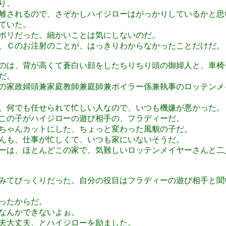
り。
離されるので、さぞかしハイジローはがっかりしているかと思
ていた。
ポリだった。細かいことは気にしないのだ。
、Ｃのお注射のことが、はっきりわからなかったことだけだ。
のは、背が高くて蒼白い顔をしたちりちり頭の御婦人と、車椅
だ。
の家政婦頭兼家庭教師兼庭師兼ボイラー係兼執事のロッテンメ
、何でも任せられて忙しい人なので、いつも機嫌が悪かった。
この子がハイジローの遊び相手の、フラディーだ。
ちゃんカットにした、ちょっと変わった風貌の子だ。
んも、仕事が忙しくて、いつも家にいないそうだ。
ーは、ほとんどこの家で、気難しいロッテンメイヤーさんと二
みてびっくりだった。自分の役目はフラディーの遊び相手と聞
ったからだ。
なんかできないよぉ。
夫大丈夫、とハイジローを励ました。