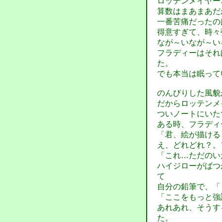
ロッテンメイヤー
算数はまあまあだ
一番苦痛だったの
得意すぎて、時々
なが～いなが～い
フラディーはそれ
た。
でも本当は眠って
のんびりした風貌
だからロッテンメ
ついノートにいた
ある時、フラディ
「君、絵が描ける
え、どれどれ？。
「これ…ただのい
ハイジローがばつ
て
自分の鉛筆で、「
「ここをもっと強
あれあれ、そうす
た。