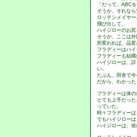
「だって、ABC
そうか、それなら
ロッテンメイヤー
飛び出して、
ハイジローのお尻
そうか、ここは外
所変われば、品変
フラディーはハイ
フラディーも結構
ハイジローは、詳
い。
たぶん、田舎で今
だから、わかった
フラディーは体の
とても上手だった
っていた。
時々フラディーは
でもハイジローは
ハイジローは、俗