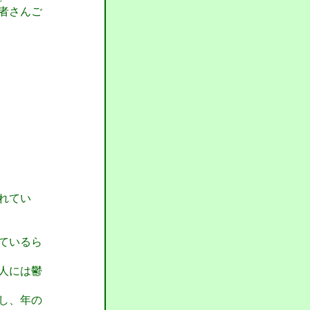
者さんご
れてい
ているら
人には鬱
し、年の