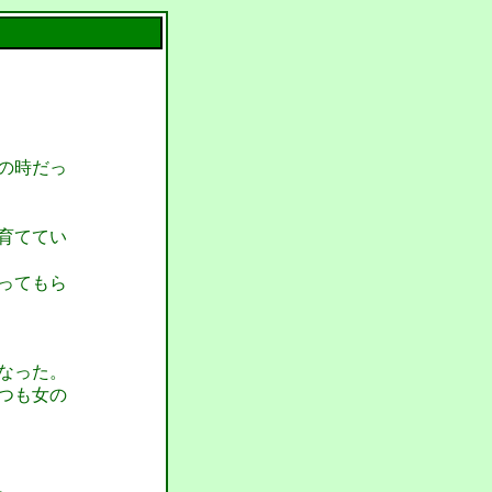
の時だっ
育ててい
ってもら
なった。
つも女の
。