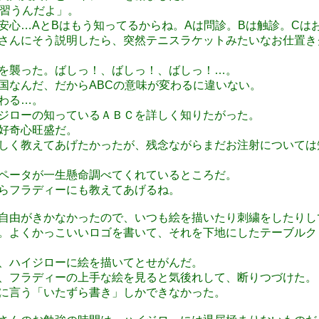
を習うんだよ」。
安心…AとBはもう知ってるからね。Aは問診。Bは触診。Cは
さんにそう説明したら、突然テニスラケットみたいなお仕置き
を襲った。ばしっ！、ばしっ！、ばしっ！…。
国なんだ、だからABCの意味が変わるに違いない。
わる…。
ジローの知っているＡＢＣを詳しく知りたがった。
好奇心旺盛だ。
しく教えてあげたかったが、残念ながらまだお注射については
ペータが一生懸命調べてくれているところだ。
らフラディーにも教えてあげるね。
自由がきかなかったので、いつも絵を描いたり刺繍をしたりし
。よくかっこいいロゴを書いて、それを下地にしたテーブルク
、ハイジローに絵を描いてとせがんだ。
、フラディーの上手な絵を見ると気後れして、断りつづけた。
に言う「いたずら書き」しかできなかった。