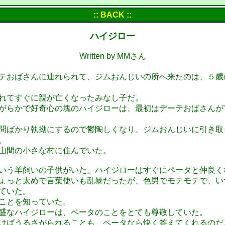
:: BACK ::
ハイジロー
Written by MMさん
テおばさんに連れられて、ジムおんじいの所へ来たのは、５歳
れてすぐに親が亡くなったみなし子だ。
がらかで好奇心の塊のハイジローは、最初はデーテおばさんが
問ばかり執拗にするので鬱陶しくなり、ジムおんじいに引き取
。
山間の小さな村に住んでいた。
いう羊飼いの子供がいた。ハイジローはすぐにペータと仲良く
ょっと太めで言葉使いも乱暴だったが、色男でモテモテで、い
ていた。
ことを知っていた。
盛なハイジローは、ペータのことをとても尊敬していた。
けばうるさがられることも、ペータなら快く答えてくれるのだ