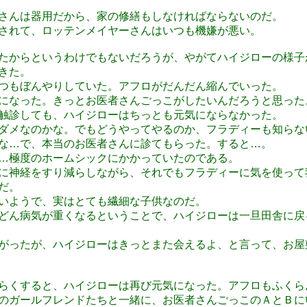
さんは器用だから、家の修繕もしなければならないのだ。
されて、ロッテンメイヤーさんはいつも機嫌が悪い。
たからというわけでもないだろうが、やがてハイジローの様子
きた。
つもぼんやりしていた。アフロがだんだん縮んでいった。
になった。きっとお医者さんごっこがしたいんだろうと思った
触診しても、ハイジローはちっとも元気にならなかった。
ダメなのかな。でもどうやってやるのか、フラディーも知らな
な…で、本当のお医者さんに診てもらった。すると…。
…極度のホームシックにかかっていたのである。
に神経をすり減らしながら、それでもフラディーに気を使って
だ。
いようで、実はとても繊細な子供なのだ。
どん病気が重くなるということで、ハイジローは一旦田舎に戻
がったが、ハイジローはきっとまた会えるよ、と言って、お屋
らくすると、ハイジローは再び元気になった。アフロもふくら
のガールフレンドたちと一緒に、お医者さんごっこのＡとＢに