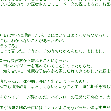
ている遊びは、お医者さんごっこ。ペータの説によると、お医
。
とＢはすぐに理解したが、Ｃについてはよくわからなかった。
にも、わからないことがあったのだ。
待ってろ」。
にそう言った。そうか、そのうちわかるんだな。よしよし。
ローは突然村から離れることになった。
、街へハイジローを連れていくことになったからだ。
、知り合いに、健康な子供をある家に連れてきて欲しいと頼ま
坊ちゃんは、体が弱く外にも出ずいつも一人きり。
んでも情操教育上よろしくないということで、遊び相手を探し
すぐハイジローが浮かんだ。ハイジローの旺盛な好奇心は、大
弱く退屈気味の子供にはちょうどよさそうだった。体は丈夫だ