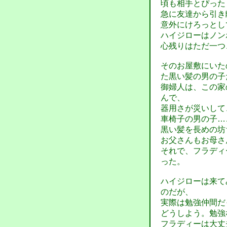
頃も相手とぴった
急に友達から引き
意外にけろっとし
ハイジローはノン
心残りはただ一つ
そのお屋敷にいた
た黒い髪の男の子
御婦人は、この家
んで、
器用さが災いして
車椅子の男の子…
黒い髪を長めの坊
お父さんもお母さ
それで、フラディ
った。
ハイジローは来て
のだが、
実際は勉強仲間だ
どうしよう。勉強
フラディーは大丈