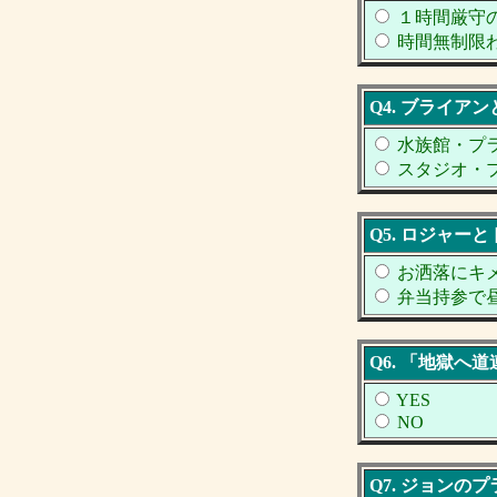
１時間厳守
時間無制限
Q4. ブライア
水族館・プ
スタジオ・
Q5. ロジャー
お洒落にキ
弁当持参で
Q6. 「地獄
YES
NO
Q7. ジョン