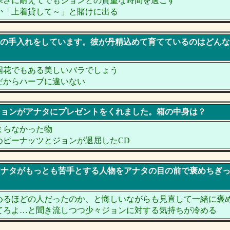
寒さに耐えてでもジョンとの貴重な時間を過ごす
か「上着貸して～」と賭けに出る
ンが庭の手入れをしています。彼が丹精込めて育てているのはどん
国花でもある美しいバラでしょう
だからハーブに違いない
中でジョンがアナタにプレゼントをくれました。箱の中身は？
まらなかった物
めピーナッツとジョンが退屈したCD
ンはアナタがもっとも苦手とする人物をアナタの目の前で褒めちぎ
めるほどの人だったのか、と悔しいながらも見直して一緒に褒
てろよ…と聞き流しつつ少々ジョンに対する気持ちが冷める