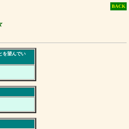
BACK
☆
とを望んでい