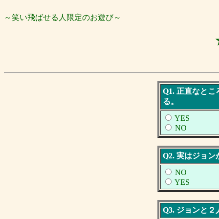
～笑い飛ばせる人限定のお遊び～
Q1. 正直な
る。
YES
NO
Q2. 実はジ
NO
YES
Q3. ジョン