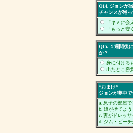
Q14. ジョ
チャンスが巡っ
「キミに会
「もっと安
Q15. １週
か？
身に付ける
出たとこ勝
*おまけ*
ジョンが夢中で
a. 息子の部屋
b. 娘が捨てよ
c. 妻がドレ
d. ジム・ビー