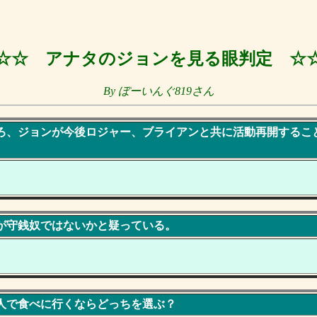
☆☆ アナタのジョンを見る眼判定 ☆
By ぼーいんぐ819さん
ところ、ジョンが今後ロジャー、ブライアンと共に活動再開するこ
ョンが守銭奴ではないかと疑っている。
と２人で食べに行くならどっちを選ぶ？