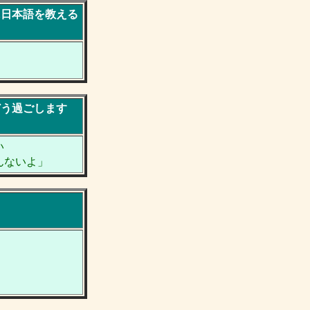
に日本語を教える
どう過ごします
い
んないよ」