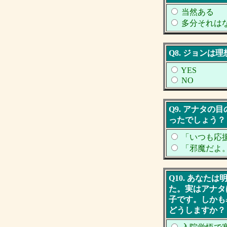
当然ある
多分それは
Q8. ジョン
YES
NO
Q9. アナタ
ったでしょう？
「いつも応
「邪魔だよ
Q10. あな
た。実はアナタ
子です。しかも
どうしますか？