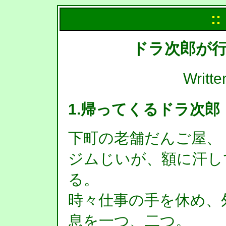
::
ドラ次郎が行
Writt
1.帰ってくるドラ次郎
下町の老舗だんご屋、
ジムじいが、額に汗し
る。
時々仕事の手を休め、
息を一つ、二つ。