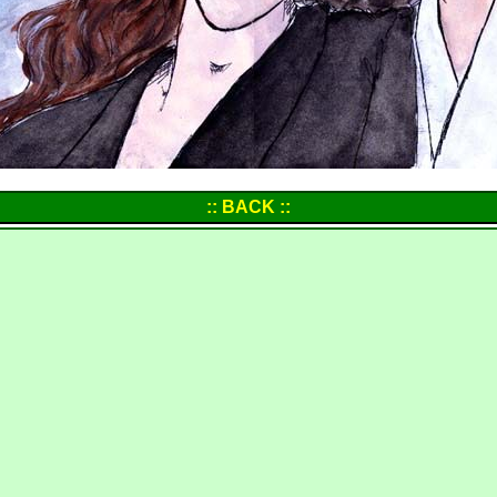
:: BACK ::